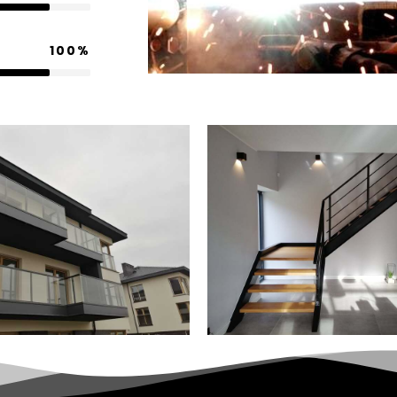
100
%