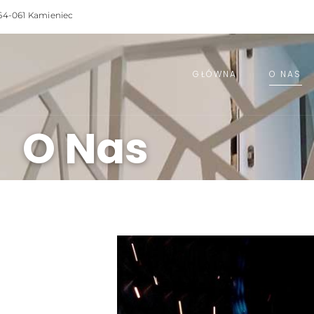
64-061 Kamieniec
GŁÓWNA
O NAS
O Nas