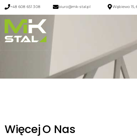
+48 608 651 308
biuro@mk-stal.pl
Wąbiewo 15, 
Główna
/
O Nas
Więcej
O Nas