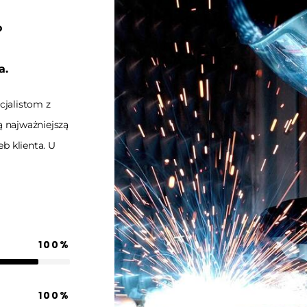
o
a.
cjalistom z
ą najważniejszą
b klienta. U
100
%
100
%